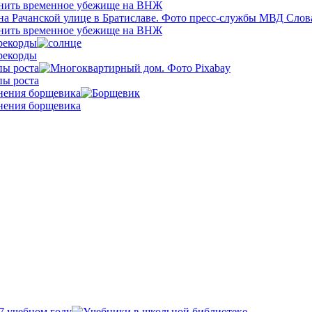
енить временное убежище на ВНЖ
енить временное убежище на ВНЖ
рекорды
рекорды
пы роста
пы роста
анения борщевика
анения борщевика
7 учебном году