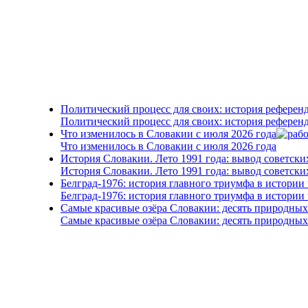
Политический процесс для своих: история референ
Политический процесс для своих: история референ
Что изменилось в Словакии с июля 2026 года
Что изменилось в Словакии с июля 2026 года
История Словакии. Лето 1991 года: вывод советски
История Словакии. Лето 1991 года: вывод советски
Белград-1976: история главного триумфа в истории
Белград-1976: история главного триумфа в истории
Самые красивые озёра Словакии: десять природны
Самые красивые озёра Словакии: десять природны