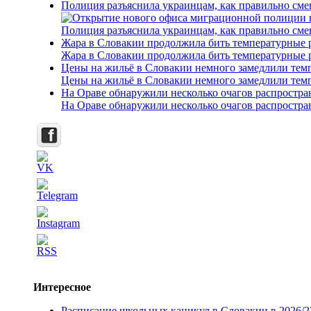
Полиция разъяснила украинцам, как правильно см
Полиция разъяснила украинцам, как правильно см
Жара в Словакии продолжила бить температурные 
Жара в Словакии продолжила бить температурные 
Цены на жильё в Словакии немного замедлили тем
Цены на жильё в Словакии немного замедлили тем
На Ораве обнаружили несколько очагов распростр
На Ораве обнаружили несколько очагов распростр
Интересное
Расписание школьных каникул в Словакии в 2026/2