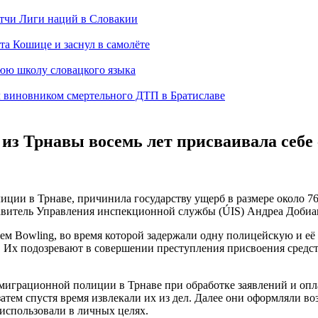
тчи Лиги наций в Словакии
а Кошице и заснул в самолёте
нюю школу словацкого языка
л виновником смертельного ДТП в Братиславе
з Трнавы восемь лет присваивала себе 
ии в Трнаве, причинила государству ущерб в размере около 76 
ставитель Управления инспекционной службы (ÚIS) Андреа Добиа
м Bowling, во время которой задержали одну полицейскую и е
 Их подозревают в совершении преступления присвоения средств 
се миграционной полиции в Трнаве при обработке заявлений и оп
тем спустя время извлекали их из дел. Далее они оформляли воз
 использовали в личных целях.