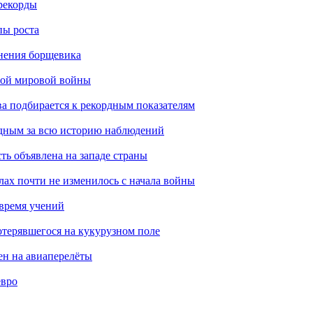
рекорды
пы роста
анения борщевика
рой мировой войны
ва подбирается к рекордным показателям
одным за всю историю наблюдений
ть объявлена на западе страны
лах почти не изменилось с начала войны
 время учений
отерявшегося на кукурузном поле
ен на авиаперелёты
евро