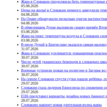
Жара в Словакии продолжила бить температурные 
05.08.2026
Цены на жильё в Словакии немного замедлили тем
04.08.2026
На Ораве обнаружили несколько очагов распростр
04.08.2026
В обмелевшем Дунае выловили снаряд времён Вто
03.08.2026
Жара на пике: температура воздуха в Словакии сно
03.08.2026
В июле Дунай в Братиславе оказался самым малов
31.07.2026
Жара в Словакии усиливается: повышенная опаснос
30.07.2026
Число детей украинских беженцев в словацких шко
30.07.2026
Военные устроили пожар на полигоне в Загорье во
30.07.2026
На севере Словакии спустя сутки нашли ребёнка, п
29.07.2026
Словакия стала лидером Евросоюза по снижению ц
29.07.2026
ЕЦБ представил варианты дизайна новых банкнот 
28.07.2026
Словакию накроет новая длительная волна жары