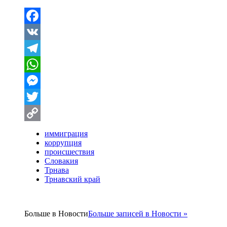
Facebook
VK
Telegram
WhatsApp
Messenger
Twitter
Copy
иммиграция
коррупция
Link
происшествия
Словакия
Трнава
Трнавский край
Больше в
Новости
Больше записей в Новости »