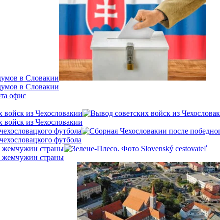
думов в Словакии
думов в Словакии
х войск из Чехословакии
х войск из Чехословакии
 чехословацкого футбола
 чехословацкого футбола
х жемчужин страны
х жемчужин страны