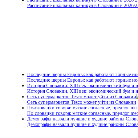
Расписание школьных каникул в Словакии в 2026/2
Последние шерпы Европы: как работают горные н
Последние шерпы Европы: как работают горные н
История Словакии. XIII век: экономический бум и 
История Словакии. XIII век: экономический бум и 
Сеть супермаркетов Tesco может уйти из Словакии
Сеть супермаркетов Tesco может уйти из Словакии
По-словацки говоря: мягкие согласные, предлог me
По-словацки говоря: мягкие согласные, предлог me
Демографы назвали лучшие и худшие районы Слова
Демографы назвали лучшие и худшие районы Слова