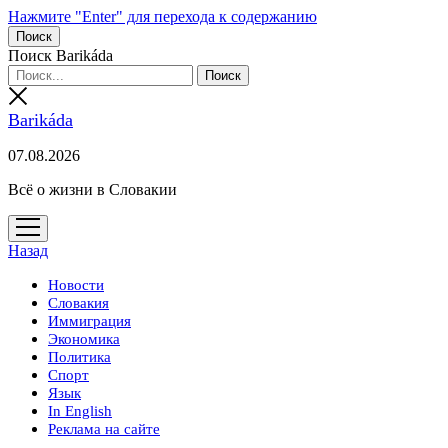
Нажмите "Enter" для перехода к содержанию
Поиск
Поиск Barikáda
Barikáda
07.08.2026
Всё о жизни в Словакии
открыть
меню
Назад
Новости
Словакия
Иммиграция
Экономика
Политика
Спорт
Язык
In English
Реклама на сайте