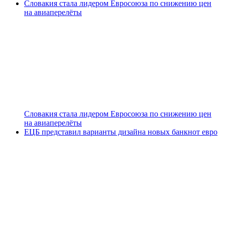
Словакия стала лидером Евросоюза по снижению цен
на авиаперелёты
Словакия стала лидером Евросоюза по снижению цен
на авиаперелёты
ЕЦБ представил варианты дизайна новых банкнот евро