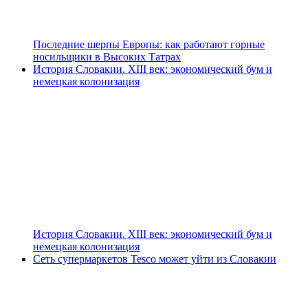
Последние шерпы Европы: как работают горные
носильщики в Высоких Татрах
История Словакии. XIII век: экономический бум и
немецкая колонизация
История Словакии. XIII век: экономический бум и
немецкая колонизация
Сеть супермаркетов Tesco может уйти из Словакии