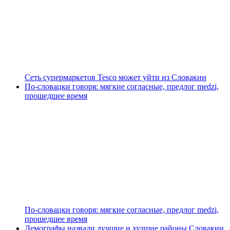
Сеть супермаркетов Tesco может уйти из Словакии
По-словацки говоря: мягкие согласные, предлог medzi,
прошедшее время
По-словацки говоря: мягкие согласные, предлог medzi,
прошедшее время
Демографы назвали лучшие и худшие районы Словакии