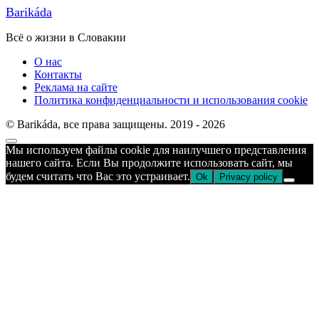
Barikáda
Всё о жизни в Словакии
О нас
Контакты
Реклама на сайте
Политика конфиденциальности и использования cookie
© Barikáda, все права защищены. 2019 - 2026
Прокрутка
Мы используем файлы cookie для наилучшего представления
к
нашего сайта. Если Вы продолжите использовать сайт, мы
верху
будем считать что Вас это устраивает.
Ok
Privacy policy