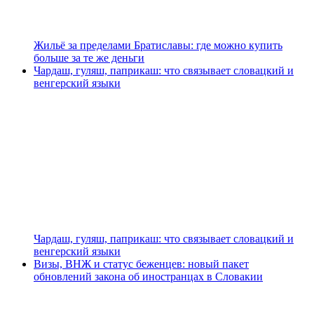
Жильё за пределами Братиславы: где можно купить
больше за те же деньги
Чардаш, гуляш, паприкаш: что связывает словацкий и
венгерский языки
Чардаш, гуляш, паприкаш: что связывает словацкий и
венгерский языки
Визы, ВНЖ и статус беженцев: новый пакет
обновлений закона об иностранцах в Словакии