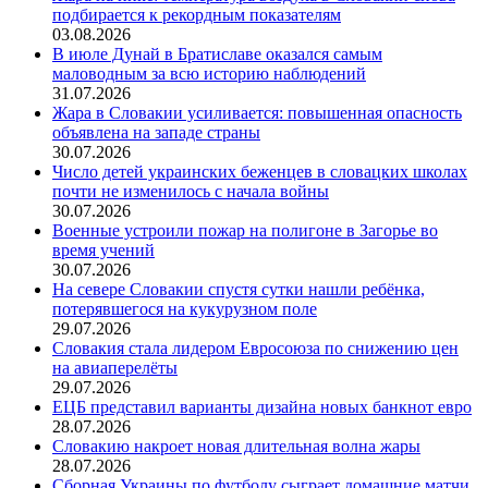
подбирается к рекордным показателям
03.08.2026
В июле Дунай в Братиславе оказался самым
маловодным за всю историю наблюдений
31.07.2026
Жара в Словакии усиливается: повышенная опасность
объявлена на западе страны
30.07.2026
Число детей украинских беженцев в словацких школах
почти не изменилось с начала войны
30.07.2026
Военные устроили пожар на полигоне в Загорье во
время учений
30.07.2026
На севере Словакии спустя сутки нашли ребёнка,
потерявшегося на кукурузном поле
29.07.2026
Словакия стала лидером Евросоюза по снижению цен
на авиаперелёты
29.07.2026
ЕЦБ представил варианты дизайна новых банкнот евро
28.07.2026
Словакию накроет новая длительная волна жары
28.07.2026
Сборная Украины по футболу сыграет домашние матчи