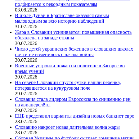
подбирается к рекордным показателям
03.08.2026
В июле Дунай в Братиславе оказался самым
маловодным за всю историю наблюдений
31.07.2026
Жара в Словакии усиливается: повышенная опасность
объявлена на западе страны
30.07.2026
Число детей украинских беженцев в словацких школах
почти не изменилось с начала войны
30.07.2026
Военные устроили пожар на полигоне в Загорье во
время учений
30.07.2026
На севере Словакии спустя сутки нашли ребёнка,
потерявшегося на кукурузном поле
29.07.2026
Словакия стала лидером Евросоюза по снижению цен
на авиаперелёты
29.07.2026
ЕЦБ представил варианты дизайна новых банкнот евро
28.07.2026
Словакию накроет новая длительная волна жары
28.07.2026
Сборная Украины по футболу сыграет домашние матчи