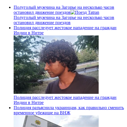
Полуголый мужчина на Загорье на несколько часов
остановил движение поездов
Полуголый мужчина на Загорье на несколько часов
остановил движение поездов
Полиция расследует жестокое нападение на граждан
Индии в Нитре
Полиция расследует жестокое нападение на граждан
Индии в Нитре
Полиция разъяснила украинцам, как правильно сменить
временное убежище на ВНЖ