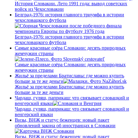
История Словакии. Лето 1991 года: вывод советских
войск из Чехословакии
Белград-1976: история главного триумфа в истории
чехословацкого футбола
Белград-1976: история главного триумфа в истории
чехословацкого футбола
Самые красивые озёра Словакии: десять природных
жемчужин страны
Самые красивые озёра Словакии: десять природных
жемчужин страны
Жильё за пределами Братиславы: где можно купить
больше за те же деньги
Жильё за пределами Братиславы: где можно купить
больше за те же деньги
Чардаш, гуляш, паприкаш: что связывает словацкий и
венгерский языки
Чардаш, гуляш, паприкаш: что связывает словацкий и
венгерский языки
Визы, ВНЖ и статус беженцев: новый пакет
обновлений закона об иностранцах в Словакии
Визы, ВНЖ и статус беженцев: новый пакет