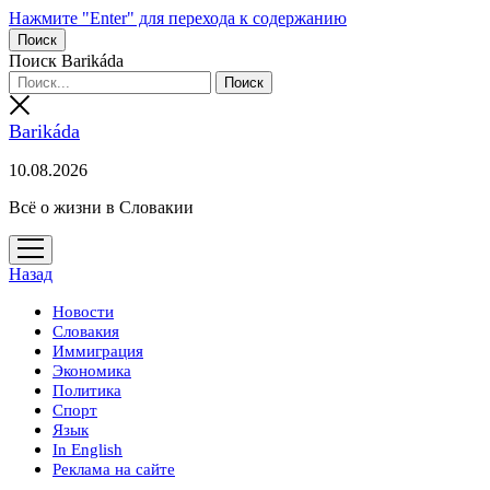
Нажмите "Enter" для перехода к содержанию
Поиск
Поиск Barikáda
Barikáda
10.08.2026
Всё о жизни в Словакии
открыть
меню
Назад
Новости
Словакия
Иммиграция
Экономика
Политика
Спорт
Язык
In English
Реклама на сайте