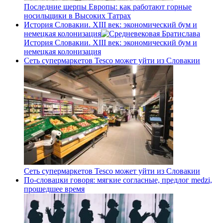
Последние шерпы Европы: как работают горные
носильщики в Высоких Татрах
История Словакии. XIII век: экономический бум и
немецкая колонизация
История Словакии. XIII век: экономический бум и
немецкая колонизация
Сеть супермаркетов Tesco может уйти из Словакии
Сеть супермаркетов Tesco может уйти из Словакии
По-словацки говоря: мягкие согласные, предлог medzi,
прошедшее время