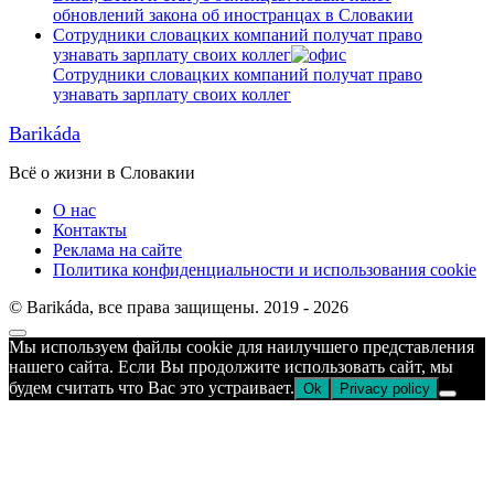
обновлений закона об иностранцах в Словакии
Сотрудники словацких компаний получат право
узнавать зарплату своих коллег
Сотрудники словацких компаний получат право
узнавать зарплату своих коллег
Barikáda
Всё о жизни в Словакии
О нас
Контакты
Реклама на сайте
Политика конфиденциальности и использования cookie
© Barikáda, все права защищены. 2019 - 2026
Прокрутка
Мы используем файлы cookie для наилучшего представления
к
нашего сайта. Если Вы продолжите использовать сайт, мы
верху
будем считать что Вас это устраивает.
Ok
Privacy policy